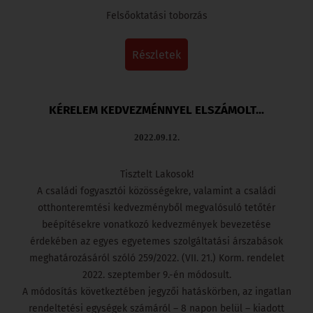
Felsőoktatási toborzás
részletek
KÉRELEM KEDVEZMÉNNYEL ELSZÁMOLT...
2022.09.12.
Tisztelt Lakosok!
A családi fogyasztói közösségekre, valamint a családi
otthonteremtési kedvezményből megvalósuló tetőtér
beépítésekre vonatkozó kedvezmények bevezetése
érdekében az egyes egyetemes szolgáltatási árszabások
meghatározásáról szóló 259/2022. (VII. 21.) Korm. rendelet
2022. szeptember 9.-én módosult.
A módosítás következtében jegyzői hatáskörben, az ingatlan
rendeltetési egységek számáról – 8 napon belül – kiadott