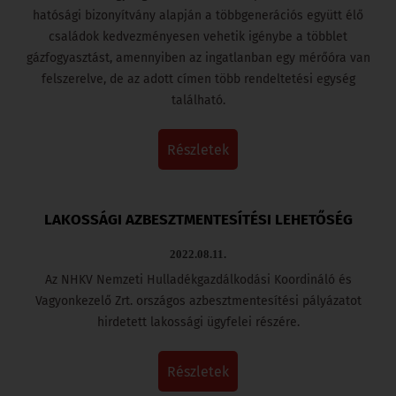
hatósági bizonyítvány alapján a többgenerációs együtt élő
családok kedvezményesen vehetik igénybe a többlet
gázfogyasztást, amennyiben az ingatlanban egy mérőóra van
felszerelve, de az adott címen több rendeltetési egység
található.
részletek
LAKOSSÁGI AZBESZTMENTESÍTÉSI LEHETŐSÉG
2022.08.11.
Az NHKV Nemzeti Hulladékgazdálkodási Koordináló és
Vagyonkezelő Zrt. országos azbesztmentesítési pályázatot
hirdetett lakossági ügyfelei részére.
részletek