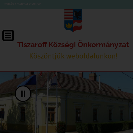
UGRÁS A TARTALOMHOZ
Tiszaroff Községi Önkormányzat
Köszöntjük weboldalunkon!
II