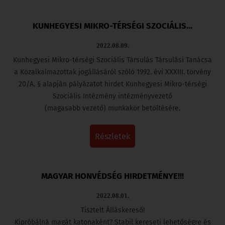
KUNHEGYESI MIKRO-TÉRSÉGI SZOCIÁLIS...
2022.08.09.
Kunhegyesi Mikro-térségi Szociális Társulás Társulási Tanácsa
a Közalkalmazottak jogállásáról szóló 1992. évi XXXIII. törvény
20/A. § alapján pályázatot hirdet Kunhegyesi Mikro-térségi
Szociális Intézmény intézményvezető
(magasabb vezető) munkakör betöltésére.
részletek
MAGYAR HONVÉDSÉG HIRDETMÉNYE!!!
2022.08.01.
Tisztelt Álláskereső!
Kipróbálná magát katonaként? Stabil kereseti lehetőségre és