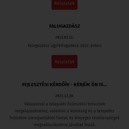
részletek
FALUGAZDÁSZ
2022.01.11.
Falugazdász ügyfélfogadása 2022. évben
részletek
FEJLESZTÉSI KÉRDŐÍV - KÉRJÜK ÖN IS...
2021.12.28.
Válaszaival a település fejlesztési terveinek
megalapozásához, valamint a közösség és a település
fejlődése szempontjából fontos és lényeges tevékenységek
megvalósulásához járulhat hozzá.