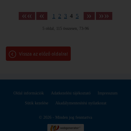
««
«
»
»»
1
2
3
4
5
5
oldal,
115
összesen,
73-96
vissza az előző oldalra!
Oldal információk
Adatkezelési tájékoztató
Impresszum
Sütik kezelése
Akadálymentesítési nyilatkozat
© 2026 - Minden jog fenntartva