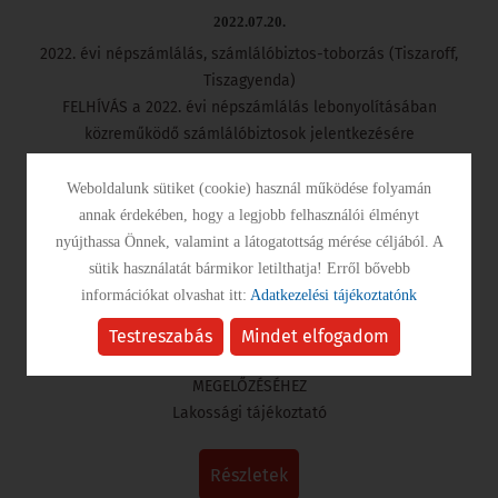
2022.07.20.
2022. évi népszámlálás, számlálóbiztos-toborzás (Tiszaroff,
Tiszagyenda)
FELHÍVÁS a 2022. évi népszámlálás lebonyolításában
közreműködő számlálóbiztosok jelentkezésére
Weboldalunk sütiket (cookie) használ működése folyamán
részletek
annak érdekében, hogy a legjobb felhasználói élményt
nyújthassa Önnek, valamint a látogatottság mérése céljából. A
sütik használatát bármikor letilthatja! Erről bővebb
LAKOSSÁGI TÁJÉKOZTATÓ VAD ÁLTAL...
információkat olvashat itt:
Adatkezelési tájékoztatónk
2022.07.15.
Testreszabás
Mindet elfogadom
HASZNOS TANÁCSOK a vad által belterületen okozott károk
MEGELŐZÉSÉHEZ
Lakossági tájékoztató
részletek