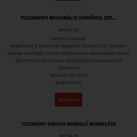
TISZAMENTI REGIONÁLIS VÍZMŰVEK ZRT....
2022.07.15.
Kedves Lakosság!
Megérkezett a Tiszamenti Regionális Vízművek Zrt. hivatalos
válasza a hétvégén történt vízszünetekre vonatkozóan, melyet
ígéretemhez híven szíves tájékoztatásul közzéteszünk!
Tisztelettel:
Vankóné Jekli Anikó
polgármester
részletek
TISZAROFF ORVOSI RENDELŐ RENDELÉSE
2022.06.29.