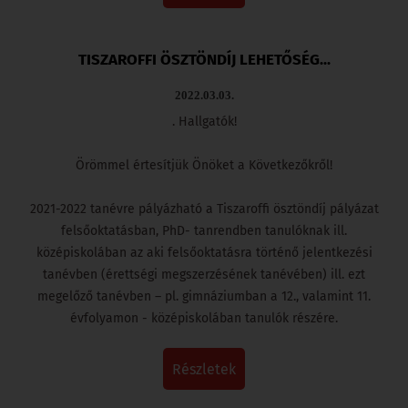
TISZAROFFI ÖSZTÖNDÍJ LEHETŐSÉG...
2022.03.03.
. Hallgatók!
Örömmel értesítjük Önöket a Következőkről!
2021-2022 tanévre pályázható a Tiszaroffi ösztöndíj pályázat
felsőoktatásban, PhD- tanrendben tanulóknak ill.
középiskolában az aki felsőoktatásra történő jelentkezési
tanévben (érettségi megszerzésének tanévében) ill. ezt
megelőző tanévben – pl. gimnáziumban a 12., valamint 11.
évfolyamon - középiskolában tanulók részére.
részletek