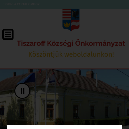
UGRÁS A TARTALOMHOZ
Tiszaroff Községi Önkormányzat
Köszöntjük weboldalunkon!
II