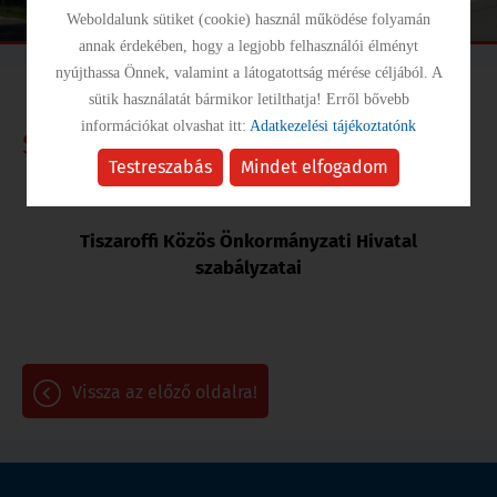
Weboldalunk sütiket (cookie) használ működése folyamán
annak érdekében, hogy a legjobb felhasználói élményt
nyújthassa Önnek, valamint a látogatottság mérése céljából. A
sütik használatát bármikor letilthatja! Erről bővebb
információkat olvashat itt:
Adatkezelési tájékoztatónk
Szabályzatok
Testreszabás
Mindet elfogadom
Tiszaroffi Közös Önkormányzati Hivatal
szabályzatai
vissza az előző oldalra!