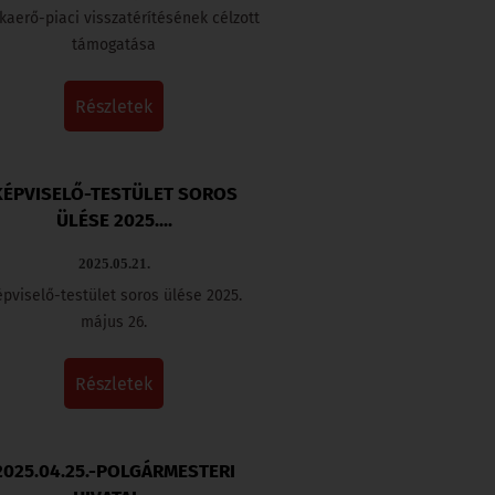
aerő-piaci visszatérítésének célzott
támogatása
részletek
KÉPVISELŐ-TESTÜLET SOROS
ÜLÉSE 2025....
2025.05.21.
pviselő-testület soros ülése 2025.
május 26.
részletek
2025.04.25.-POLGÁRMESTERI