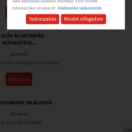
sütik használatát bármikor letilthatja! Erről bővebb
információkat olvashat itt:
Adatkezelési tájékoztatónk
részletek
Testreszabás
Mindet elfogadom
LELŐS ÁLLATTARTÁS
ELŐSEGÍTÉSE...
2025.09.05.
attartás elősegítése Tiszaroffon
részletek
 TISZAROFFI TALÁLKOZÓ
2025.08.19.
VI. Tiszaroffi Találkozó
Pály