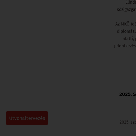
Elind
Közigazga
Az MKÖ idé
diplomás,
alatti
jelentkezé
2025. 
útvonaltervezés
2025. sz