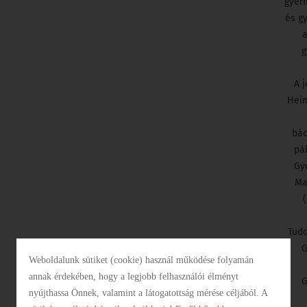
gyer
ROMA NEMZETISÉGI
és g
ÖNKORMÁNYZAT
a
g
ELÉRHETŐSÉGEK
A j
Heim
bác
pá
Gy
Ma
Tudo
G
Weboldalunk sütiket (cookie) használ működése folyamán
annak érdekében, hogy a legjobb felhasználói élményt
G
nyújthassa Önnek, valamint a látogatottság mérése céljából. A