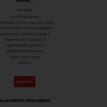
HIVATAL...
2025.04.22.
Tisztelt Ügyfeleink!
ékoztatjuk Önöket, hogy 2025. április
-én (pénteken) az áramszolgáltató
karbantartási munkálatai miatt a
Polgármesteri Hivatalban az
ügyfélfogadás szünetel.
Megértésüket köszönjük!
Borsos József Soma
jegyző sk.
részletek
ÁLLATTARTÓK FIGYELMÉBE!!!