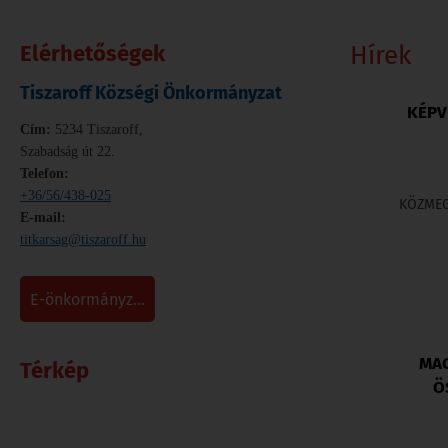
Elérhetőségek
Hírek
Tiszaroff Községi Önkormányzat
KÉPV
Cím:
5234 Tiszaroff,
Szabadság út 22.
Telefon:
+36/56/438-025
KÖZMEG
E-mail:
titkarsag@tiszaroff.hu
e-önkormányz...
MAG
Térkép
Ö