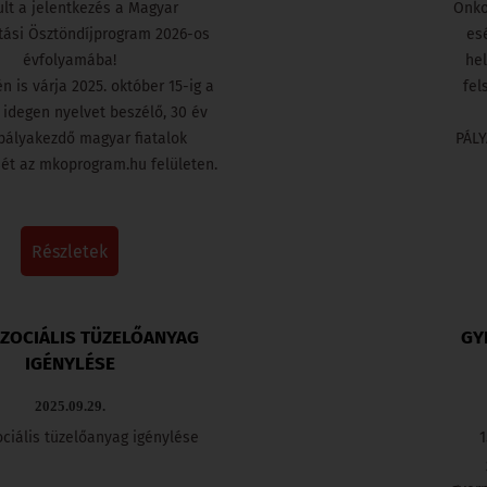
ult a jelentkezés a Magyar
Önko
tási Ösztöndíjprogram 2026-os
es
KERESKEDELMI
évfolyamába!
hel
EGYSÉGEK
n is várja 2025. október 15-ig a
fel
 idegen nyelvet beszélő, 30 év
, pályakezdő magyar fiatalok
PÁLY
RENDEZÉSI TERV
sét az mkoprogram.hu felületen.
HEP
részletek
KÖZTERÜLET
HASZNÁLAT
SZOCIÁLIS TÜZELŐANYAG
GY
IGÉNYLÉSE
2025.09.29.
VÁLASZTÁS 2019
ociális tüzelőanyag igénylése
1