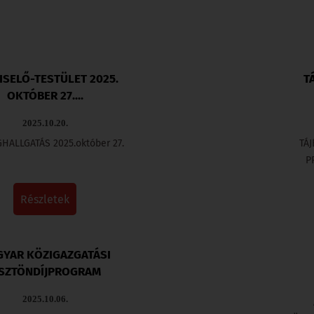
KÖZBESZERZÉS
INTÉZMÉNYEK
ISELŐ-TESTÜLET 2025.
T
OKTÓBER 27....
2025.10.20.
GALÉRIA
HALLGATÁS 2025.október 27.
TÁ
P
PÁLYÁZATOK
részletek
SZABÁLYZATOK
YAR KÖZIGAZGATÁSI
SZTÖNDÍJPROGRAM
SZÁLLÁSHELYEK
2025.10.06.