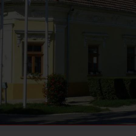
INFORMÁCIÓS ÉS
KÖZÖSSÉGI HELY
ADOMÁNYPONT
TISZAROFF
TISZAROFF KOMP
HORGÁSZTURISZTIKAI
KÖZPONT
TISZAROFFÉRT
KÖZALAPÍTVÁNY