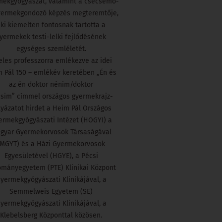
mekgyógyászat, valamint a csecsemő-
yermekgondozó képzés megteremtője,
ki kiemelten fontosnak tartotta a
yermekek testi-lelki fejlődésének
egységes szemléletét.
eles professzorra emlékezve az idei
 Pál 150 – emlékév keretében „Én és
az én doktor nénim/doktor
sim” címmel országos gyermekrajz-
lyázatot hirdet a Heim Pál Országos
ermekgyógyászati Intézet (HOGYI) a
gyar Gyermekorvosok Társaságával
(MGYT) és a Házi Gyermekorvosok
Egyesületével (HGYE), a Pécsi
mányegyetem (PTE) Klinikai Központ
yermekgyógyászati Klinikájával, a
Semmelweis Egyetem (SE)
yermekgyógyászati Klinikájával, a
Klebelsberg Központtal közösen.