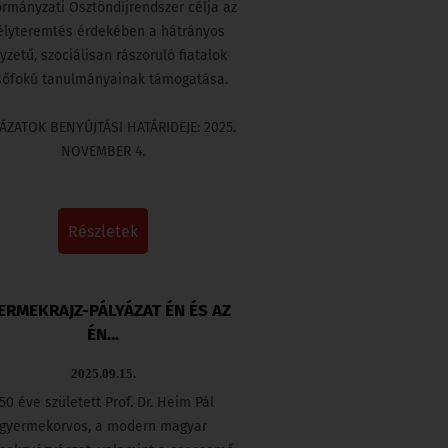
rmányzati Ösztöndíjrendszer célja az
élyteremtés érdekében a hátrányos
yzetű, szociálisan rászoruló fiatalok
sőfokú tanulmányainak támogatása.
ÁZATOK BENYÚJTÁSI HATÁRIDEJE: 2025.
NOVEMBER 4.
részletek
ERMEKRAJZ-PÁLYÁZAT ÉN ÉS AZ
ÉN...
2025.09.15.
50 éve született Prof. Dr. Heim Pál
gyermekorvos, a modern magyar