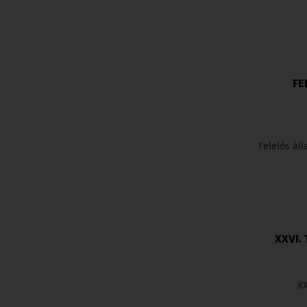
FE
Felelős áll
XXVI.
XX