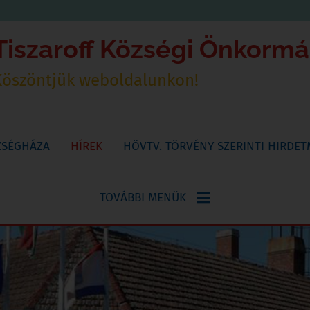
Tiszaroff Községi Önkorm
Köszöntjük weboldalunkon!
ZSÉGHÁZA
HÍREK
HÖVTV. TÖRVÉNY SZERINTI HIRDE
TOVÁBBI MENÜK
NYOMTATVÁNYOK
KÖNYVTÁR,