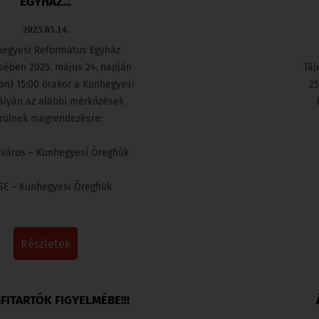
EGYHÁZ...
2025.05.14.
hegyesi Református Egyház
sében 2025. május 24. napján
Táj
n) 15:00 órakor a Kunhegyesi
25
ályán az alábbi mérkőzések
rülnek megrendezésre:
cváros – Kunhegyesi Öregfiúk
SE – Kunhegyesi Öregfiúk
részletek
ITARTÓK FIGYELMÉBE!!!