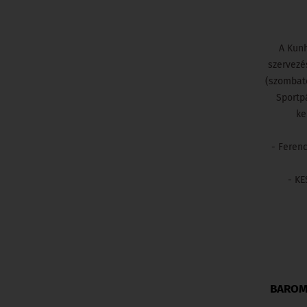
A Kun
szervezé
(szombato
Sportp
ke
- Feren
- KE
BAROMF