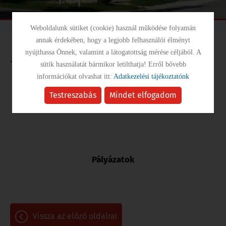
Weboldalunk sütiket (cookie) használ működése folyamán
annak érdekében, hogy a legjobb felhasználói élményt
nyújthassa Önnek, valamint a látogatottság mérése céljából. A
Tiszaroffért Közalapítvány
sütik használatát bármikor letilthatja! Erről bővebb
információkat olvashat itt:
Adatkezelési tájékoztatónk
Testreszabás
Mindet elfogadom
Adatok
Pályázatok
vissza az előző oldalra!