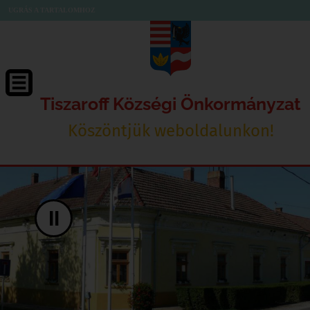
UGRÁS A TARTALOMHOZ
Tiszaroff Községi Önkormányzat
Köszöntjük weboldalunkon!
II