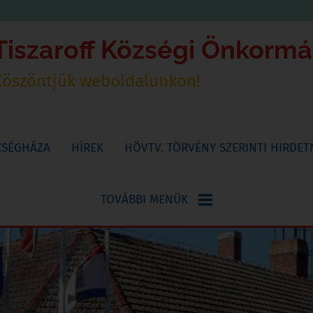
Tiszaroff Községi Önkorm
Köszöntjük weboldalunkon!
ZSÉGHÁZA
HÍREK
HÖVTV. TÖRVÉNY SZERINTI HIRDE
TOVÁBBI MENÜK
NYOMTATVÁNYOK
KÖNYVTÁR,