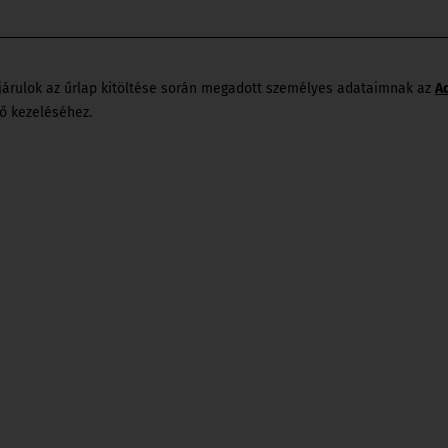
KERESKEDELMI
EGYSÉGEK
járulok az űrlap kitöltése során megadott személyes adataimnak az
A
ő kezeléséhez.
RENDEZÉSI TERV
HEP
KÖZTERÜLET
HASZNÁLAT
VÁLASZTÁS 2019