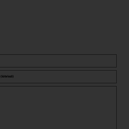
l
(kötelező)