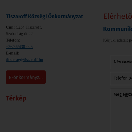
Elérhet
Tiszaroff Községi Önkormányzat
Cím:
5234 Tiszaroff,
Kommuniká
Szabadság út 22.
Telefon:
Kérjük, adatait p
+36/56/438-025
E-mail:
titkarsag@tiszaroff.hu
Név
(kötele
e-önkormányz...
Telefon
(k
Megjegyz
Térkép