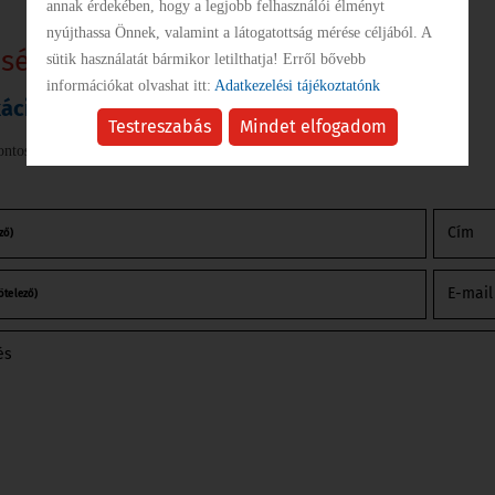
annak érdekében, hogy a legjobb felhasználói élményt
nyújthassa Önnek, valamint a látogatottság mérése céljából. A
KÖZBESZERZÉS
őségek
sütik használatát bármikor letilthatja! Erről bővebb
információkat olvashat itt:
Adatkezelési tájékoztatónk
ciós űrlap
INTÉZMÉNYEK
Testreszabás
Mindet elfogadom
ontosan adja meg a sikeres kapcsolatfelvétel érdekében!
GALÉRIA
Cím
ző)
PÁLYÁZATOK
E-mai
ötelező)
és
SZABÁLYZATOK
SZÁLLÁSHELYEK