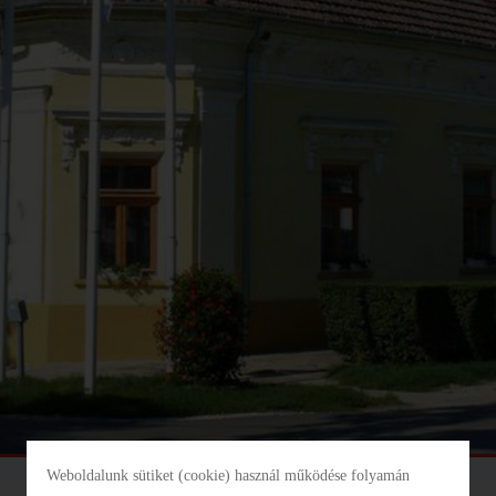
INFORMÁCIÓS ÉS
KÖZÖSSÉGI HELY
ADOMÁNYPONT
TISZAROFF
TISZAROFF KOMP
HORGÁSZTURISZTIKAI
KÖZPONT
TISZAROFFÉRT
KÖZALAPÍTVÁNY
Weboldalunk sütiket (cookie) használ működése folyamán