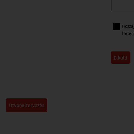
Hozzá
történ
elküld
útvonaltervezés