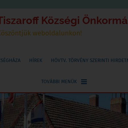
Tiszaroff Községi Önkorm
Köszöntjük weboldalunkon!
ZSÉGHÁZA
HÍREK
HÖVTV. TÖRVÉNY SZERINTI HIRDE
TOVÁBBI MENÜK
NYOMTATVÁNYOK
KÖNYVTÁR,