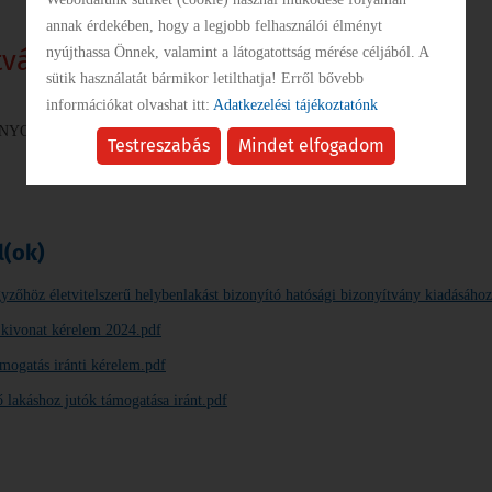
annak érdekében, hogy a legjobb felhasználói élményt
KÖZBESZERZÉS
tványok
nyújthassa Önnek, valamint a látogatottság mérése céljából. A
sütik használatát bármikor letilthatja! Erről bővebb
információkat olvashat itt:
Adatkezelési tájékoztatónk
INTÉZMÉNYEK
 NYOMTATVÁNYOK:
Testreszabás
Mindet elfogadom
GALÉRIA
l(ok)
PÁLYÁZATOK
yzőhöz életvitelszerű helybenlakást bizonyító hatósági bizonyítvány kiadásához
kivonat kérelem 2024.pdf
SZABÁLYZATOK
ámogatás iránti kérelem.pdf
ő lakáshoz jutók támogatása iránt.pdf
SZÁLLÁSHELYEK