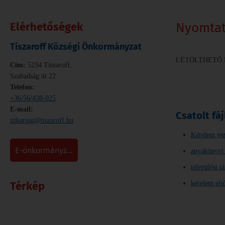
Elérhetőségek
Nyomta
Tiszaroff Községi Önkormányzat
LETÖLTHETŐ
Cím:
5234 Tiszaroff,
Szabadság út 22.
Telefon:
+36/56/438-025
E-mail:
Csatolt fáj
titkarsag@tiszaroff.hu
Kérelem jeg
e-önkormányz...
anyakönyvi 
települési t
Térkép
kérelem els