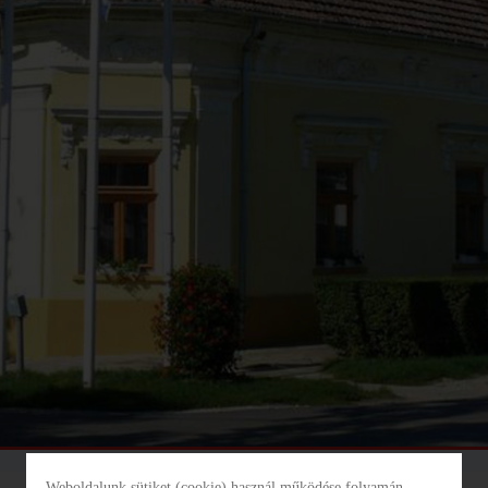
INFORMÁCIÓS ÉS
KÖZÖSSÉGI HELY
ADOMÁNYPONT
TISZAROFF
TISZAROFF KOMP
HORGÁSZTURISZTIKAI
KÖZPONT
TISZAROFFÉRT
KÖZALAPÍTVÁNY
Weboldalunk sütiket (cookie) használ működése folyamán