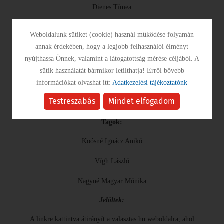
Dienes Tímea
Péntek Andrea
Weboldalunk sütiket (cookie) használ működése folyamán
annak érdekében, hogy a legjobb felhasználói élményt
Vámos Csabáné
nyújthassa Önnek, valamint a látogatottság mérése céljából. A
Helyi Választási Iroda Tiszagyenda
sütik használatát bármikor letilthatja! Erről bővebb
információkat olvashat itt:
Adatkezelési tájékoztatónk
Vezetője:
Testreszabás
Mindet elfogadom
Dobó-Balogh Henrietta aljegyző
Tagok:
Koósné Ignácz Anikó
Vígh László
Nagyné Magyar Mónika
Jelöltek:
A linkre kattintva átirányít a valasztas.hu weboldalra, ahol