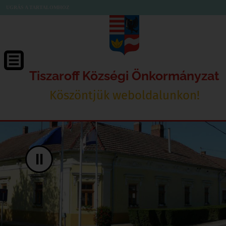
UGRÁS A TARTALOMHOZ
Tiszaroff Községi Önkormányzat
Köszöntjük weboldalunkon!
II