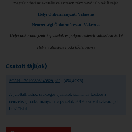
megtekintheti az aktuális választáson részt vevő jelöltek listáját.
Helyi Önkormányzati Választás
Nemzetiségi Önkormányzati Választás
Helyi önkormányzati képviselők és polgármesterek választása 2019
Helyi Választási Iroda közleményei
Csatolt fájl(ok)
SCAN__20190808140829.pdf
[458,49KB]
A-jelöltállításhoz-szükséges-ajánlások-számának-közlése-a-
nemzetiségi-önkormányzati-képviselők-2019.-évi-választására.pdf
[257,7KB]