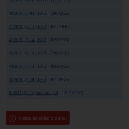
39/2019. (IX.18.) HVB
[119,66KB]
40/2019. (X.04.) HVB
[290,42KB]
41/2019. (X.13.) HVB
[631,11KB]
42/2019. (X.14.) HVB
[839,87KB]
43/2019. (X.14.) HVB
[738,83KB]
44/2019. (X.14.) HVB
[856,91KB]
45/2019. (X.30.) HVB
[921,49KB]
8_2022 (VI.13.) határozat.pdf
[1517,62KB]
vissza az előző oldalra!