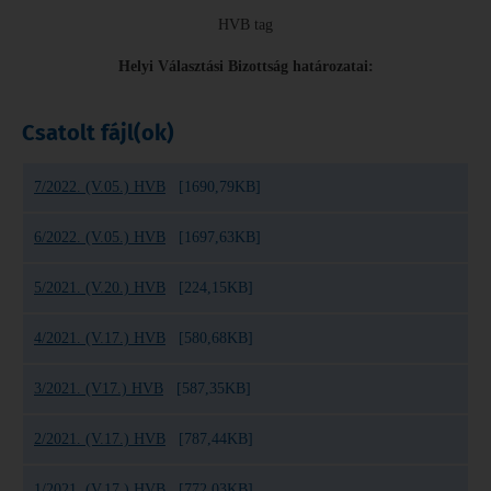
HVB tag
Helyi Választási Bizottság határozatai:
Csatolt fájl(ok)
7/2022. (V.05.) HVB
[1690,79KB]
6/2022. (V.05.) HVB
[1697,63KB]
5/2021. (V.20.) HVB
[224,15KB]
4/2021. (V.17.) HVB
[580,68KB]
3/2021. (V17.) HVB
[587,35KB]
2/2021. (V.17.) HVB
[787,44KB]
1/2021. (V.17.) HVB
[772,03KB]