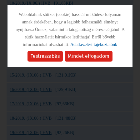
10/2019.(IX.06.) HVB
[91,85KB]
Weboldalunk sütiket (cookie) használ működése folyamán
11/2019. (IX.06.) HVB
[91,1KB]
annak érdekében, hogy a legjobb felhasználói élményt
nyújthassa Önnek, valamint a látogatottság mérése céljából. A
12/2019. (IX.06.) HVB
[92,89KB]
sütik használatát bármikor letilthatja! Erről bővebb
információkat olvashat itt:
Adatkezelési tájékoztatónk
13/2019. (IX.06.) HVB
[126,56KB]
Testreszabás
Mindet elfogadom
14/2019. (IX.06.) HVB
[131,28KB]
15/2019. (IX.06.) HVB
[131,01KB]
16/2019. (IX.06.) HVB
[129,91KB]
17/2019. (IX.06.) HVB
[92,66KB]
18/2019. (IX.06.) HVB
[131,48KB]
19/2019. (IX.06.) HVB
[92,26KB]