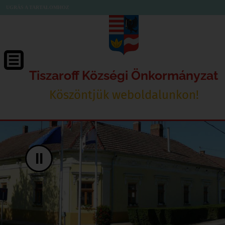
UGRÁS A TARTALOMHOZ
Tiszaroff Községi Önkormányzat
Köszöntjük weboldalunkon!
II