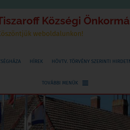
Tiszaroff Községi Önkorm
Köszöntjük weboldalunkon!
ZSÉGHÁZA
HÍREK
HÖVTV. TÖRVÉNY SZERINTI HIRDE
TOVÁBBI MENÜK
NYOMTATVÁNYOK
KÖNYVTÁR,