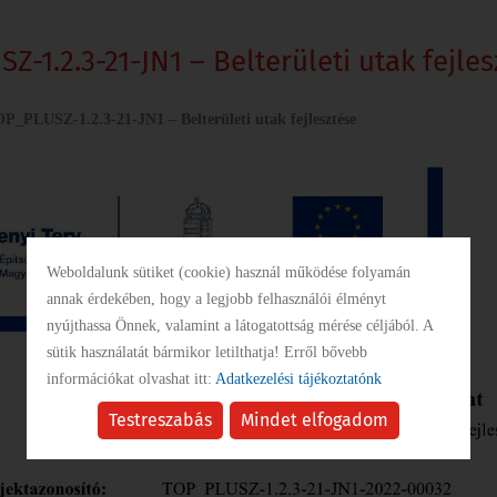
KÖZBESZERZÉS
Z-1.2.3-21-JN1 – Belterületi utak fejle
INTÉZMÉNYEK
P_PLUSZ-1.2.3-21-JN1 – Belterületi utak fejlesztése
GALÉRIA
Weboldalunk sütiket (cookie) használ működése folyamán
PÁLYÁZATOK
annak érdekében, hogy a legjobb felhasználói élményt
nyújthassa Önnek, valamint a látogatottság mérése céljából. A
sütik használatát bármikor letilthatja! Erről bővebb
SZABÁLYZATOK
információkat olvashat itt:
Adatkezelési tájékoztatónk
Testreszabás
Mindet elfogadom
SZÁLLÁSHELYEK