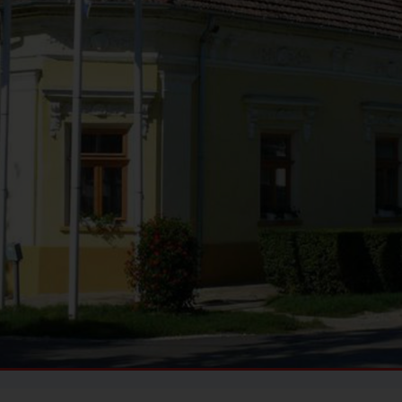
INFORMÁCIÓS ÉS
KÖZÖSSÉGI HELY
ADOMÁNYPONT
TISZAROFF
TISZAROFF KOMP
HORGÁSZTURISZTIKAI
KÖZPONT
TISZAROFFÉRT
KÖZALAPÍTVÁNY