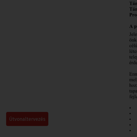
útvonaltervezés