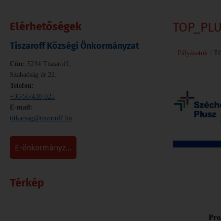
Elérhetőségek
TOP_PLUS
Tiszaroff Községi Önkormányzat
Pályázatok
/
TO
Cím:
5234 Tiszaroff,
Szabadság út 22.
Telefon:
+36/56/438-025
E-mail:
titkarsag@tiszaroff.hu
e-önkormányz...
Térkép