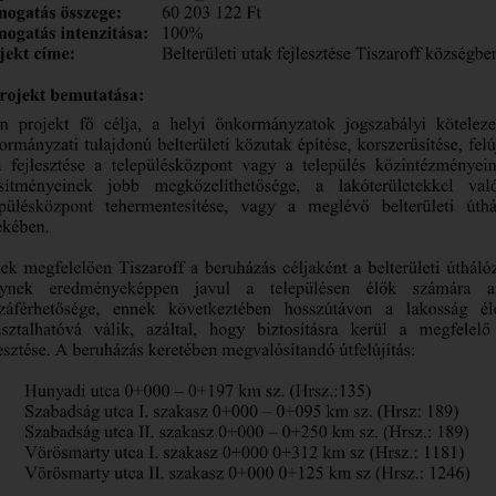
KERESKEDELMI
EGYSÉGEK
RENDEZÉSI TERV
HEP
KÖZTERÜLET
HASZNÁLAT
VÁLASZTÁS 2019