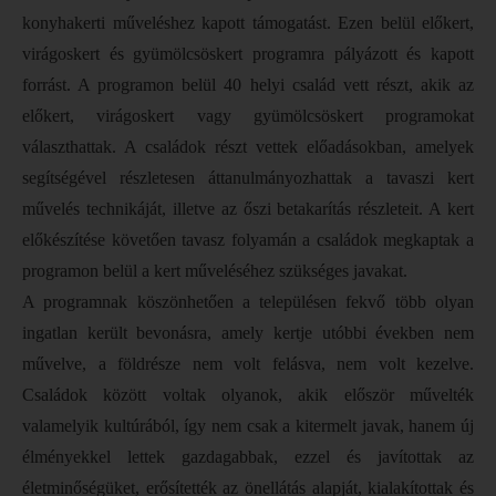
konyhakerti műveléshez kapott támogatást. Ezen belül előkert,
virágoskert és gyümölcsöskert programra pályázott és kapott
forrást. A programon belül 40 helyi család vett részt, akik az
előkert, virágoskert vagy gyümölcsöskert programokat
választhattak. A családok részt vettek előadásokban, amelyek
segítségével részletesen áttanulmányozhattak a tavaszi kert
művelés technikáját, illetve az őszi betakarítás részleteit. A kert
előkészítése követően tavasz folyamán a családok megkaptak a
programon belül a kert műveléséhez szükséges javakat.
A programnak köszönhetően a településen fekvő több olyan
ingatlan került bevonásra, amely kertje utóbbi években nem
művelve, a földrésze nem volt felásva, nem volt kezelve.
Családok között voltak olyanok, akik először művelték
valamelyik kultúrából, így nem csak a kitermelt javak, hanem új
élményekkel lettek gazdagabbak, ezzel és javítottak az
életminőségüket, erősítették az önellátás alapját, kialakítottak és