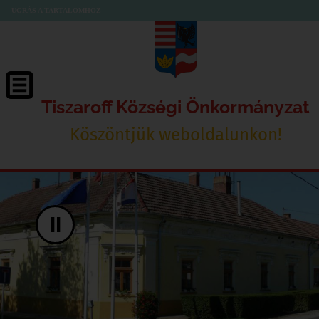
UGRÁS A TARTALOMHOZ
Tiszaroff Községi Önkormányzat
Köszöntjük weboldalunkon!
II