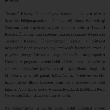
részesült.
Tiszaroff Községi Önkormányzat korábban nem vett részt a
Szociális Földprogramban. A TIszaroffi Roma Nemzetiségi
Önkormányzat képviselő-testülete örömmel vette a Tiszaroff
Községi Önkormányzat kezdeményezését és szándékát fejezte ki
Tiszaroff Községi Önkormányzat részére a pályázat
megvalósításához szükséges együttműködés érdekében, ezáltal a
pályázat megvalósításához együttműködési megállapodást
kötöttek. A program keretein belül többek között a településen
élők életminőségének javítása, a családi gazdálkodás alapjainak
kialakítása, a családi porták fejlesztése, az élelmiszer-termelés
hagyományos, illetve korszerű formáinak elterjesztése lett célul
kitűzve.
A projektben résztvevő, rászoruló családok kijelölése a Roma
Nemzetiségi Önkormányzat segítségével történt.
Az önkormányzat a családi portán belül önellátást erősítő