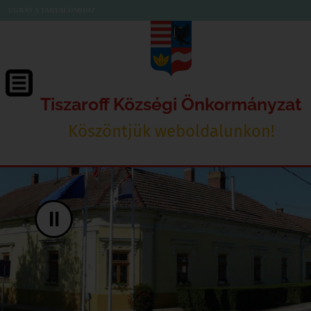
UGRÁS A TARTALOMHOZ
Tiszaroff Községi Önkormányzat
Köszöntjük weboldalunkon!
II