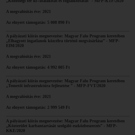
„Közösségi tér ki-/átalakítás és foglalkoztatás” - MFP-KTF/2020
A megvalósítás éve: 2021
Az elnyert támogatás: 5 008 890 Ft
A pályázati kiírás megnevezése: Magyar Falu Program keretében
„Elhagyott ingatlanok közcélra történő megvásárlása” - MFP-
EIM/2020
A megvalósítás éve: 2021
Az elnyert támogatás: 4 992 005 Ft
A pályázati kiírás megnevezése: Magyar Falu Program keretében
„Temetői infrastruktúra fejlesztése ” - MFP-FVT/2020
A megvalósítás éve: 2021
Az elnyert támogatás: 2 999 549 Ft
A pályázati kiírás megnevezése: Magyar Falu Program keretében
„Közterület karbantartását szolgáló eszközbeszerzés” - MFP-
KKE/2020