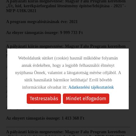
A pályázati kiírás megnevezése: Magyar Falu Program keretében
„Út, híd, kerékpárforgalmi létesítmény építése/felújítása - 2021"-
MFP-UHK/2021
A program megvalósításának éve: 2021
Az elnyer támogatás összege: 9 999 733 Ft
A pályázati kiírás megnevezése: Magyar Falu Program keretében
az „ Önkormányzati tulajdonban lévő ingatlanok fejlesztése ” -
MFP-ÖTIK/2021
Weboldalunk sütiket (cookie) használ működése folyamán
annak érdekében, hogy a legjobb felhasználói élményt
A program megvalósításának éve: 2023
nyújthassa Önnek, valamint a látogatottság mérése céljából. A
Az elnyer támogatás összege: 4 999 999 Ft
sütik használatát bármikor letilthatja! Erről bővebb
információkat olvashat itt:
Adatkezelési tájékoztatónk
A pályázati kiírás megnevezése: Magyar Falu Program "Felelős
Állattartás elősegítése" – MFP-FAE/2021
Testreszabás
Mindet elfogadom
A program megvalósításának éve:2022
Az elnyert támogatás összege: 1 413 368 Ft
A pályázati kiírás megnevezése: Magyar Falu Program keretében