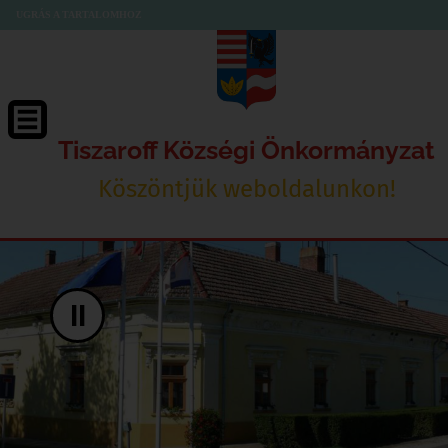
UGRÁS A TARTALOMHOZ
Tiszaroff Községi Önkormányzat
Köszöntjük weboldalunkon!
II