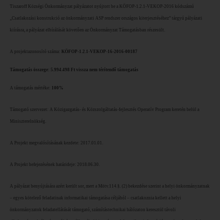
Tiszaroff Községi Önkormányzat pályázatot nyújtott be a KÖFOP-1.2.1-VEKOP-2016 kódszámú
„Csatlakozási konstrukció az önkormányzati ASP rendszer országos kiterjesztéséhez” tárgyú pályázati
kiírásra, a pályázat elbírálását követően az Önkormányzat Támogatásban részesült.
A projektazonosító száma:
KÖFOP-1.2.1-VEKOP-16-2016-00187
Támogatás összege: 5.994.498 Ft vissza nem térítendő támogatás
A támogatás mértéke:
100%
Támogató szervezet: A Közigazgatás- és Közszolgáltatás-fejlesztés Operatív Program keretén belül a
Miniszterelnökség.
A Projekt megvalósításának kezdete: 2017.01.01.
A Projekt befejezésének határideje: 2018.06.30.
A pályázat benyújtására azért került sor, mert a Mötv.114.§. (2) bekezdése szerint a helyi önkormányzatnak
– egyes kötelező feladatinak informatikai támogatása céljából – csatlakoznia kellett a helyi
önkormányzatok feladatellátását támogató, számítástechnikai hálózaton keresztül távoli