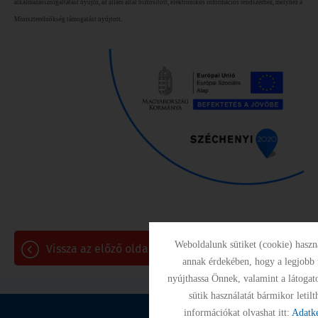
alkalmazásszolgáltatást nyújtó, az állam által biztosított, elektronikus információs rendszerhez, melyhez a
Miniszterelnökség támogatást nyújtott.
Weboldalunk sütiket (cookie) hasz
vissza az előző oldalra!
annak érdekében, hogy a legjobb 
nyújthassa Önnek, valamint a látogato
sütik használatát bármikor letil
információkat olvashat itt:
Adatke