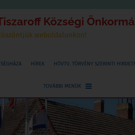
Tiszaroff Községi Önkorm
Köszöntjük weboldalunkon!
ZSÉGHÁZA
HÍREK
HÖVTV. TÖRVÉNY SZERINTI HIRDE
TOVÁBBI MENÜK
NYOMTATVÁNYOK
KÖNYVTÁR,