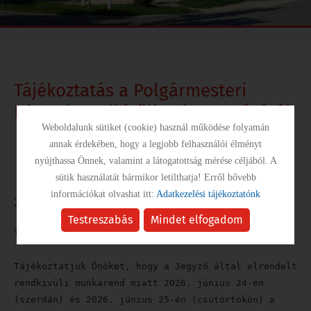
Tájékoztatás a Polgármesteri
Hivatal rendkívüli nyitvatartásáról
Weboldalunk sütiket (cookie) használ működése folyamán
annak érdekében, hogy a legjobb felhasználói élményt
Hírek
/
Tájékoztatás a Polgármesteri Hivatal rendkívüli
nyújthassa Önnek, valamint a látogatottság mérése céljából. A
nyitvatartásáról
sütik használatát bármikor letilthatja! Erről bővebb
információkat olvashat itt:
Adatkezelési tájékoztatónk
2026.06.24.
Testreszabás
Mindet elfogadom
Tisztelt Ügyfelek!
Tájékoztatjuk Önöket, hogy a Jegyző által elrendelt
rendkívüli munkarend miatt 2026. június 24-én
(szerdán) és 2026. június 25-én (csütörtökön) a