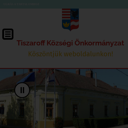
UGRÁS A TARTALOMHOZ
Tiszaroff Községi Önkormányzat
Köszöntjük weboldalunkon!
II