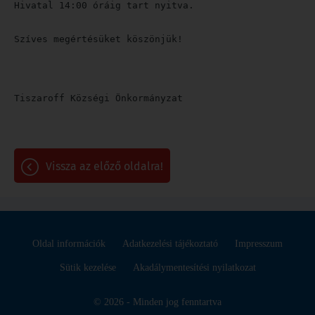
Hivatal 14:00 óráig tart nyitva.
Szíves megértésüket köszönjük!
Tiszaroff Községi Önkormányzat
vissza az előző oldalra!
Oldal információk
Adatkezelési tájékoztató
Impresszum
Sütik kezelése
Akadálymentesítési nyilatkozat
© 2026 - Minden jog fenntartva