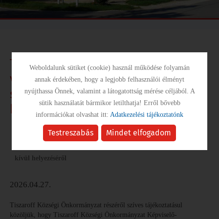
Tájékoztatás a helyi önazonosság
Weboldalunk sütiket (cookie) használ működése folyamán
védelméről szóló 17/2025. (XII.15.)
annak érdekében, hogy a legjobb felhasználói élményt
számú önkormányzati rendelet
nyújthassa Önnek, valamint a látogatottság mérése céljából. A
sütik használatát bármikor letilthatja! Erről bővebb
hatályon kívül helyezéséről
információkat olvashat itt:
Adatkezelési tájékoztatónk
Testreszabás
Mindet elfogadom
Hírek
/
Tájékoztatás a helyi önazonosság védelméről szóló
17/2025. (XII.15.) számú önkormányzati rendelet hatályon
kívül helyezéséről
2026.04.27.
Tiszaroff Községi Önkormányzat részéről szíves tájékoztatásul
közöljük, hogy Tiszaroff Községi Önkormányzat Képviselő-