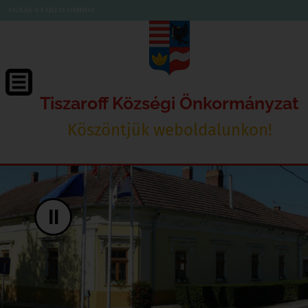
UGRÁS A TARTALOMHOZ
Tiszaroff Községi Önkormányzat
Köszöntjük weboldalunkon!
II