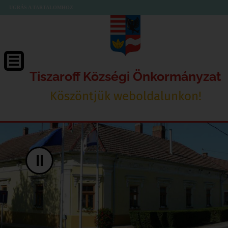
UGRÁS A TARTALOMHOZ
Tiszaroff Községi Önkormányzat
Köszöntjük weboldalunkon!
II