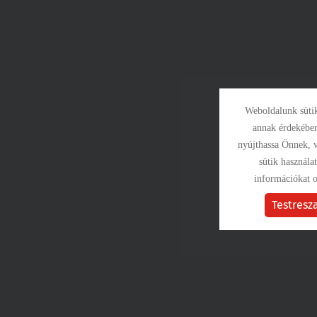
Weboldalunk süti
annak érdekében
nyújthassa Önnek, v
sütik használa
információkat o
Testresz