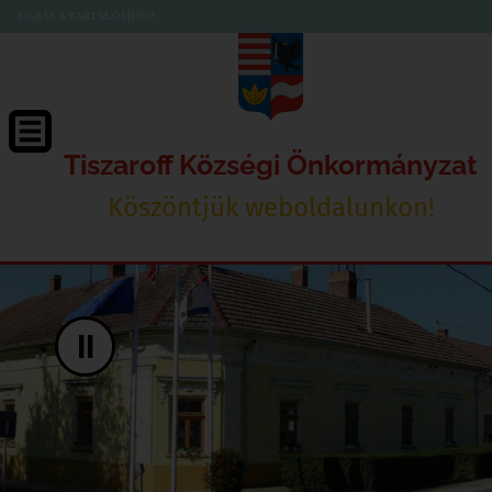
UGRÁS A TARTALOMHOZ
Tiszaroff Községi Önkormányzat
Köszöntjük weboldalunkon!
II