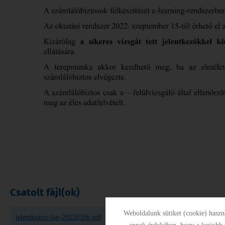
Csatolt fájl(ok)
Weboldalunk sütiket (cookie) hasz
jelentkezesi-lap-20220506.pdf
[211,49KB]