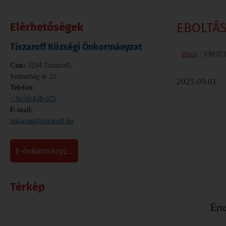
Elérhetőségek
EBOLTÁS!
Tiszaroff Községi Önkormányzat
Hírek
/
EBOLT
Cím:
5234 Tiszaroff,
Szabadság út 22.
2025.09.01.
Telefon:
+36/56/438-025
E-mail:
titkarsag@tiszaroff.hu
e-önkormányz...
Térkép