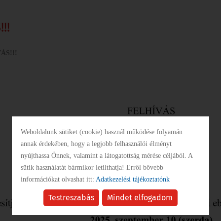
KÖZBESZERZÉS
!!
INTÉZMÉNYEK
ÁS!!!
GALÉRIA
PÁLYÁZATOK
Weboldalunk sütiket (cookie) használ működése folyamán
annak érdekében, hogy a legjobb felhasználói élményt
nyújthassa Önnek, valamint a látogatottság mérése céljából. A
SZABÁLYZATOK
sütik használatát bármikor letilthatja! Erről bővebb
információkat olvashat itt:
Adatkezelési tájékoztatónk
Testreszabás
Mindet elfogadom
SZÁLLÁSHELYEK