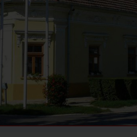
INFORMÁCIÓS ÉS
KÖZÖSSÉGI HELY
ADOMÁNYPONT
TISZAROFF
TISZAROFF KOMP
HORGÁSZTURISZTIKAI
KÖZPONT
TISZAROFFÉRT
KÖZALAPÍTVÁNY