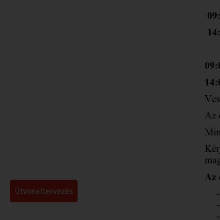
útvonaltervezés