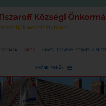
Tiszaroff Községi Önkorm
Köszöntjük weboldalunkon!
ZSÉGHÁZA
HÍREK
HÖVTV. TÖRVÉNY SZERINTI HIRDE
TOVÁBBI MENÜK
NYOMTATVÁNYOK
KÖNYVTÁR,