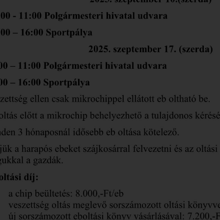
KERESKEDELMI
EGYSÉGEK
RENDEZÉSI TERV
HEP
KÖZTERÜLET
HASZNÁLAT
VÁLASZTÁS 2019