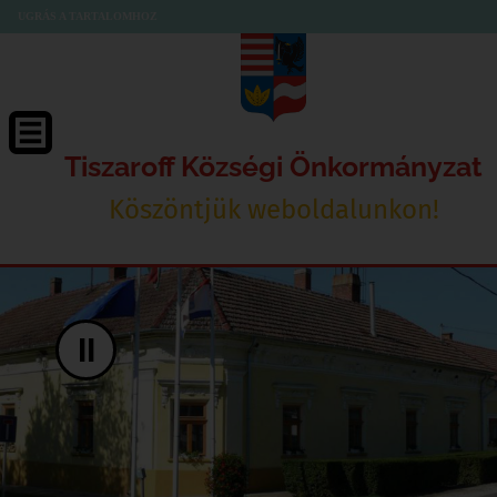
UGRÁS A TARTALOMHOZ
Tiszaroff Községi Önkormányzat
Köszöntjük weboldalunkon!
II