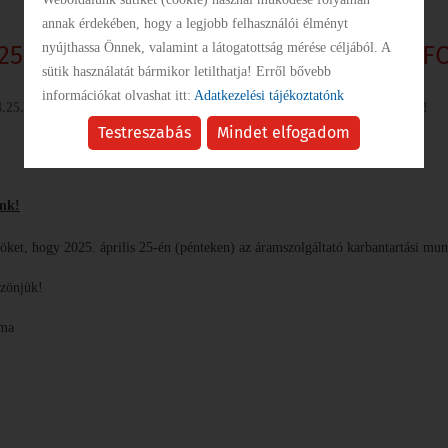
annak érdekében, hogy a legjobb felhasználói élményt
KÖZBESZERZÉS
.25.-POLGÁRMESTERI HIVATAL ÜGYFÉLF
nyújthassa Önnek, valamint a látogatottság mérése céljából. A
sütik használatát bármikor letilthatja! Erről bővebb
információkat olvashat itt:
Adatkezelési tájékoztatónk
INTÉZMÉNYEK
04.25.-POLGÁRMESTERI HIVATAL ÜGYFÉLFOGADÁS SZÜNETEL!
Testreszabás
Mindet elfogadom
GALÉRIA
ink!
ket, hogy 2025. április 25-én (pénteken) az áramszolgáltató karbantartási munk
PÁLYÁZATOK
szönjük!
oma
SZABÁLYZATOK
SZÁLLÁSHELYEK