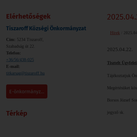
Elérhetőségek
2025.04
Tiszaroff Községi Önkormányzat
Hírek
/
2025.
Cím:
5234 Tiszaroff,
Szabadság út 22.
2025.04.22.
Telefon:
+36/56/438-025
Tisztelt Ügyfele
E-mail:
titkarsag@tiszaroff.hu
Tájékoztatjuk Önö
Megértésüket kö
e-önkormányz...
Borsos József S
Térkép
jegyző sk.