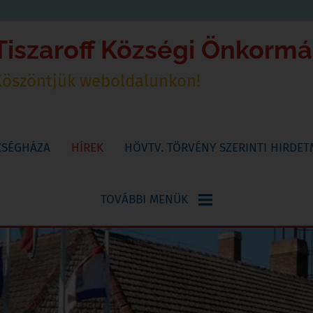
Tiszaroff Községi Önkorm
Köszöntjük weboldalunkon!
ZSÉGHÁZA
HÍREK
HÖVTV. TÖRVÉNY SZERINTI HIRDE
TOVÁBBI MENÜK
NYOMTATVÁNYOK
KÖNYVTÁR,