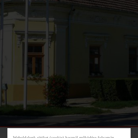
INFORMÁCIÓS ÉS
KÖZÖSSÉGI HELY
ADOMÁNYPONT
TISZAROFF
TISZAROFF KOMP
HORGÁSZTURISZTIKAI
KÖZPONT
TISZAROFFÉRT
KÖZALAPÍTVÁNY
Weboldalunk sütiket (cookie) használ működése folyamán