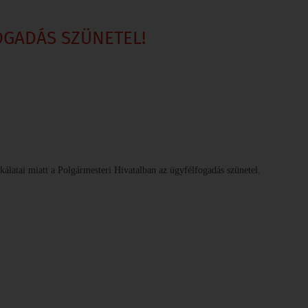
OGADÁS SZÜNETEL!
álatai miatt a Polgármesteri Hivatalban az ügyfélfogadás szünetel.